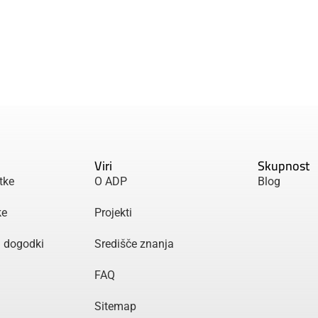
Viri
Skupnost
tke
O ADP
Blog
ke
Projekti
n dogodki
Središče znanja
FAQ
Sitemap