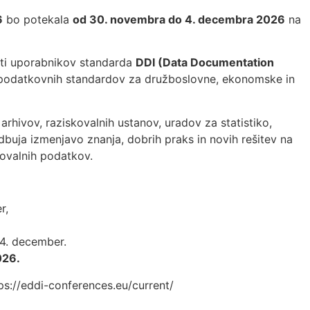
6
bo potekala
od 30. novembra do 4. decembra 2026
na
sti uporabnikov standarda
DDI (Data Documentation
tapodatkovnih standardov za družboslovne, ekonomske in
hivov, raziskovalnih ustanov, uradov za statistiko,
odbuja izmenjavo znanja, dobrih praks in novih rešitev na
kovalnih podatkov.
r,
–4. december.
026.
tps://eddi-conferences.eu/current/