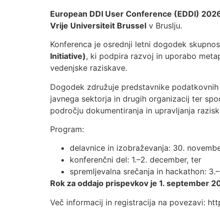
European DDI User Conference (EDDI) 202
Vrije Universiteit Brussel
v Bruslju.
Konferenca je osrednji letni dogodek skupno
Initiative)
, ki podpira razvoj in uporabo me
vedenjske raziskave.
Dogodek združuje predstavnike podatkovnih ar
javnega sektorja in drugih organizacij ter sp
področju dokumentiranja in upravljanja razis
Program:
delavnice in izobraževanja: 30. novembe
konferenčni del: 1.–2. december, ter
spremljevalna srečanja in hackathon: 3.
Rok za oddajo prispevkov je 1. september 2
Več informacij in registracija na povezavi: ht