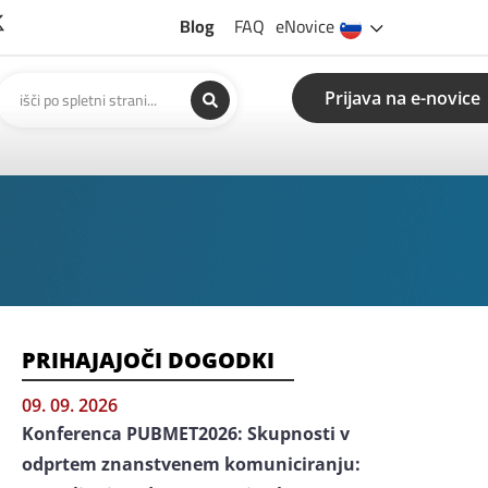
Blog
FAQ
eNovice
Prijava na e-novice
PRIHAJAJOČI DOGODKI
09. 09. 2026
Konferenca PUBMET2026: Skupnosti v
odprtem znanstvenem komuniciranju: