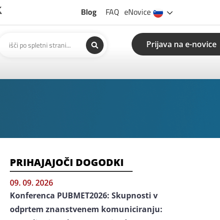
Blog
FAQ
eNovice
Prijava na e-novice
PRIHAJAJOČI DOGODKI
09. 09. 2026
Konferenca PUBMET2026: Skupnosti v
odprtem znanstvenem komuniciranju: