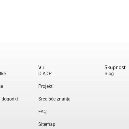
Viri
Skupnost
tke
O ADP
Blog
ke
Projekti
n dogodki
Središče znanja
FAQ
Sitemap