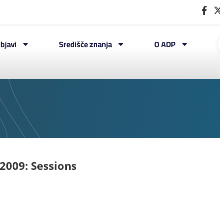
bjavi
Središče znanja
O ADP
2009: Sessions