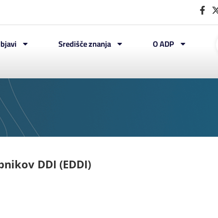
bjavi
Središče znanja
O ADP
bnikov DDI (EDDI)