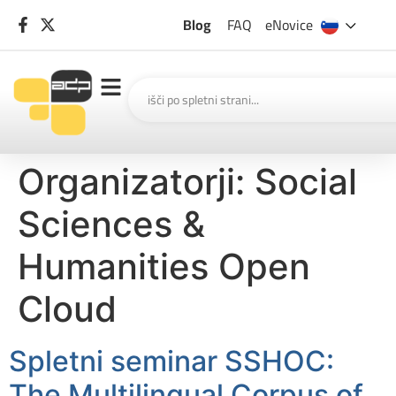
Blog
FAQ
eNovice
Organizatorji:
Social
Sciences &
Humanities Open
Cloud
Spletni seminar SSHOC:
The Multilingual Corpus of