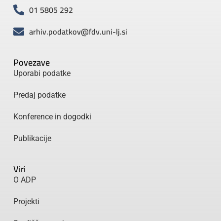
01 5805 292
arhiv.podatkov@fdv.uni-lj.si
Povezave
Uporabi podatke
Predaj podatke
Konference in dogodki
Publikacije
Viri
O ADP
Projekti