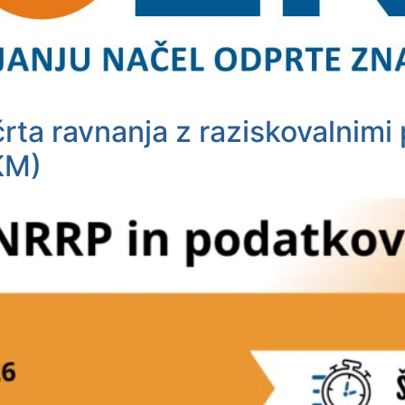
črta ravnanja z raziskovalnimi
KM)