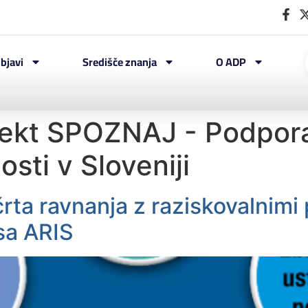
bjavi
Središče znanja
O ADP
jekt SPOZNAJ - Podpora
sti v Sloveniji
črta ravnanja z raziskovalnimi
sa ARIS