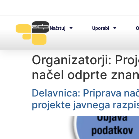
Načrtuj
Uporabi
O
Organizatorji:
Pro
načel odprte znano
Delavnica: Priprava na
projekte javnega razpi