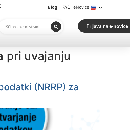
Blog
FAQ
eNovice
Prijava na e-novice
 pri uvajanju
 podatki (NRRP) za