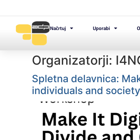
Načrtuj
Uporabi
O
Organizatorji:
I4N
Spletna delavnica: Make
individuals and societ