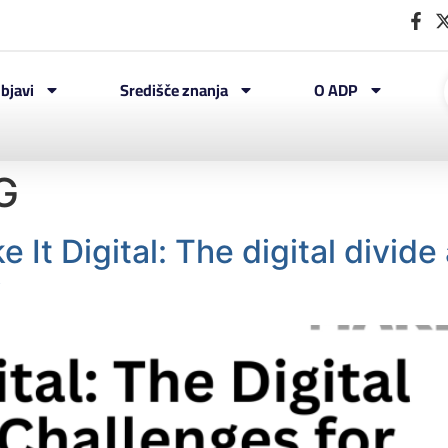
bjavi
Središče znanja
O ADP
G
 It Digital: The digital divide
y