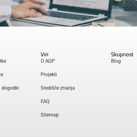
Viri
Skupnost
tke
O ADP
Blog
ke
Projekti
n dogodki
Središče znanja
FAQ
Sitemap