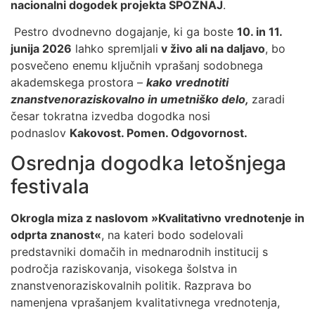
nacionalni dogodek projekta SPOZNAJ
.
Pestro dvodnevno dogajanje, ki ga boste
10. in 11.
junija 2026
lahko spremljali
v živo ali na daljavo
, bo
posvečeno enemu ključnih vprašanj sodobnega
akademskega prostora –
kako vrednotiti
znanstvenoraziskovalno in umetniško delo,
zaradi
česar tokratna izvedba dogodka nosi
podnaslov
Kakovost. Pomen. Odgovornost.
Osrednja dogodka letošnjega
festivala
Okrogla miza z naslovom »Kvalitativno vrednotenje in
odprta znanost«
, na kateri bodo sodelovali
predstavniki domačih in mednarodnih institucij s
področja raziskovanja, visokega šolstva in
znanstvenoraziskovalnih politik. Razprava bo
namenjena vprašanjem kvalitativnega vrednotenja,