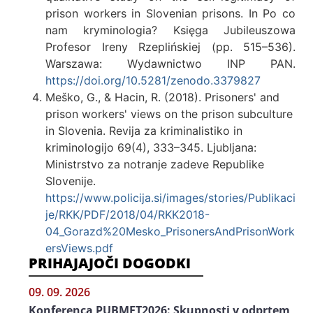
prison workers in Slovenian prisons. In Po co
nam kryminologia? Księga Jubileuszowa
Profesor Ireny Rzeplińskiej (pp. 515–536).
Warszawa: Wydawnictwo INP PAN.
https://doi.org/10.5281/zenodo.3379827
Meško, G., & Hacin, R. (2018). Prisoners' and
prison workers' views on the prison subculture
in Slovenia. Revija za kriminalistiko in
kriminologijo 69(4), 333–345. Ljubljana:
Ministrstvo za notranje zadeve Republike
Slovenije.
https://www.policija.si/images/stories/Publikaci
je/RKK/PDF/2018/04/RKK2018-
04_Gorazd%20Mesko_PrisonersAndPrisonWork
ersViews.pdf
PRIHAJAJOČI DOGODKI
09. 09. 2026
Konferenca PUBMET2026: Skupnosti v odprtem