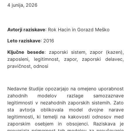
4 junija, 2026
Avtorji raziskave
: Rok Hacin in Gorazd Meško
Leto raziskave
: 2016
Ključne besede
: zaporski sistem, zapor (kazen),
zaposleni, legitimnost, zapor, zaporski delavec,
pravičnost, odnosi
Nedavne študije opozarjajo na omejeno uporabnost
zahodnih modelov razlage samozaznave
legitimnosti v nezahodnih zaporskih sistemih. Zato
sta avtorja oblikovala model dvojne narave
legitimnosti, ki temelji na kakovosti odnosov med
zaporskim osebjem in obsojenci. Raziskava je
preverjala primernost teh modelov za proučevanje