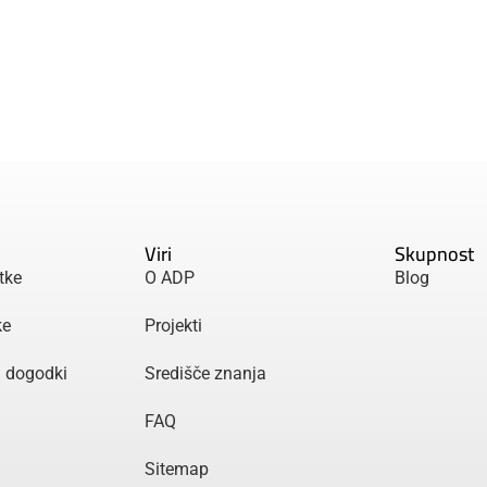
Viri
Skupnost
tke
O ADP
Blog
ke
Projekti
n dogodki
Središče znanja
FAQ
Sitemap