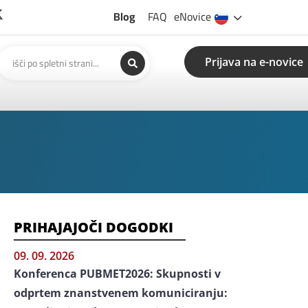
Blog
FAQ
eNovice
Prijava na e-novice
PRIHAJAJOČI DOGODKI
09. 09. 2026
Konferenca PUBMET2026: Skupnosti v
odprtem znanstvenem komuniciranju: