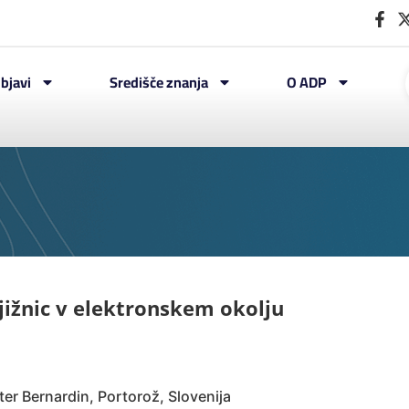
bjavi
Središče znanja
O ADP
njižnic v elektronskem okolju
er Bernardin, Portorož, Slovenija