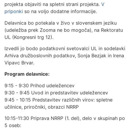
projekta objaviti na spletni strani projekta.
V
priponki
so na voljo dodatne informacije.
Delavnica bo potekala v živo v slovenskem jeziku
(udeležba prek Zooma ne bo mogoča), na Rektoratu
UL (Kongresni trg 12).
Izvedli jo bodo podatkovni svetovalci UL in sodelavki
Arhiva družboslovnih podatkov, Sonja Bezjak in Irena
Vipavc Brvar.
Program delavnice:
9:15 - 9:30 Prihod udeležencev
9:30 - 9:45 Uvod in predstavitev udeležencev
9:45 - 10:15 Predstavitev različnih virov: spletne
učilnice, priročniki, obrazci NRRP
10:15-11:30 Priprava NRRP (1. del), delo v skupinah po
5 oseb: